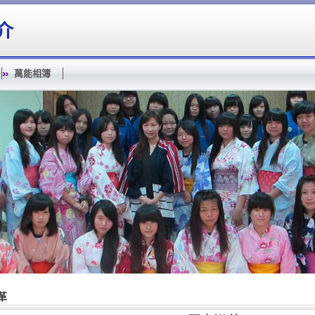
介
萬能相簿
革