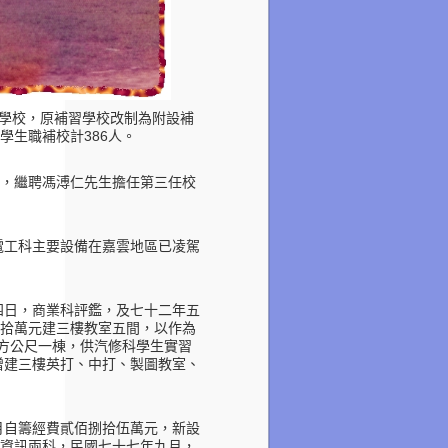
學校，原補習學校改制為附設補
學生職補校計
人。
386
，繼聘馮溥仁先生擔任第三任校
電工科主要設備在嘉雲地區已凌駕
四日，商業科評鑑，及七十二年五
拾萬元建三樓教室五間，以作為
方公尺一棟，供汽修科學生實習
增建三樓英打、中打、製圖教室、
月自籌經費貳佰捌拾伍萬元，新設
資訊兩科，民國七十七年九月，