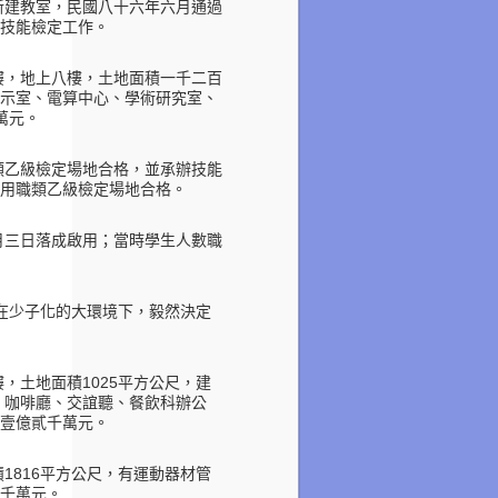
新建教室，民國八十六年六月通過
技能檢定工作。
樓，地上八樓，土地面積一千二百
示室、電算中心、學術研究室、
萬元。
類乙級檢定場地合格，並承辦技能
用職類乙級檢定場地合格。
月三日落成啟用；當時學生人數職
在少子化的大環境下，毅然決定
樓，土地面積
平方公尺，建
1025
、咖啡廳、交誼聽、餐飲科辦公
壹億貳千萬元。
積
平方公尺，有運動器材管
1816
千萬元。