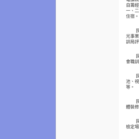
自籌經
一、二
住宿。
光事業
訓局評
會職訓
池、視
等。
體裝修
檢定