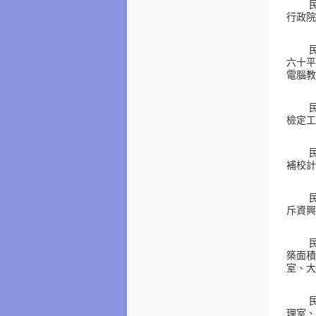
行政院
六十平
電腦教
檢定
補校計
斥資興
築面積
室、大
理室、