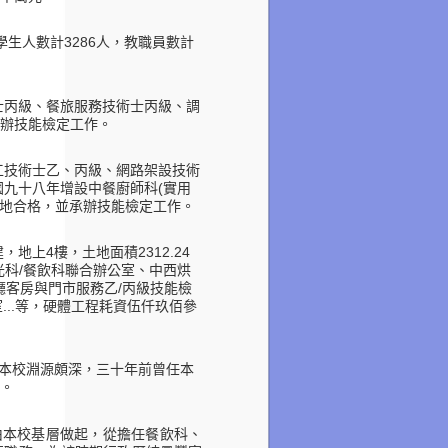
學生人數計
人，教職員數計
3286
士丙級、餐旅服務技術士丙級、調
辦技能檢定工作。
工技術士乙、丙級、網路架設技術
國九十八年增設中餐廚師科
實用
(
地合格，並承辦技能檢定工作。
建，地上
樓，土地面積
4
2312.24
光科
餐飲科聯合辦公室、中西烘
/
廳客房與門市服務乙
丙級技能檢
/
室
等，硬體工程耗資伍仟玖佰參
...
本校淵源頗深，三十年前曾任本
。
由本校基層做起，從擔任餐飲科、