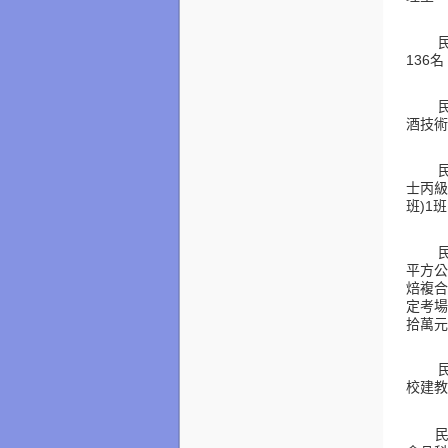
名
136
酒技術
士丙級
班
班
)1
平方公
焙複合
定考場
拾萬元
校建教