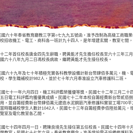
民國六十年奉省教育廳教三字第
七九九五號函，准予改制為高級工商職業
○
校招收機工、電工、商科各一班計九十四人，是年增建玄關，教室七間，
十二年首任校長唐金四先生辭職，聘黃能才先生擔任校長至六十三年三月
國六十八年九月二日馮校長病故，繼聘黃能才先生接任校長。
民國六十九年及七十年積極充實各科教學設備計新台幣肆佰多萬元，機、
校，學生職補校計
人，並於七十年六月奉准設立汽車修護科二班。
982
民國七十一年六月四日，機工科評鑑榮獲優等獎。民國七十二年三月二十
五日電工科評鑑均獲優異成績。民國七十二年本校自籌經費新台幣貳佰捌
用，並自籌經費新台幣肆佰萬元建造水泥鋼筋汽車修護科實習工場
平
700
當時職補校學生人數計
人，民國七十三年自籌經費參佰陸拾萬元，
1042
覽室及電化教室各乙間。
民國七十四年四月一日，聘陳良境先生接任第五任校長。民國七十四年十
學教室，民國七十七年六月，奉省教育廳令，准予增設電子設備修護科及