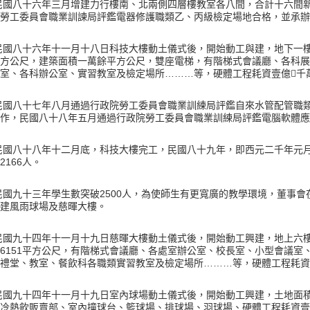
民國八十六年三月增建力行樓南、北兩側四層樓教室各八間，合計十六間
勞工委員會職業訓諫局評鑑電器修護職類乙、丙級檢定場地合格，並承辦
民國八十六年十一月十八日科技大樓動土儀式後，開始動工與建，地下一
方公尺，建築面積一萬餘平方公尺，雙座電梯，有階梯式會議廳、各科展
室、各科辦公室、實習教室及檢定場所
等，硬體工程耗資壹億
千
………

民國八十七年八月通過行政院勞工委員會職業訓練局評鑑自來水管配管職
工作，民國八十八年五月通過行政院勞工委員會職業訓練局評鑑電腦軟體應
民國八十八年十二月底，科技大樓完工，民國八十九年，即西元二千年元
人。
2166
民國九十三年學生數突破
人，為使師生有更寬廣的教學環境，董事會
2500
建風雨球場及慈暉大樓。
民國九十四年十一月十九日慈暉大樓動土儀式後，開始動工興建，地上六
平方公尺，有階梯式會議廳、各處室辦公室、校長室、小型會議室
6151
禮堂、教室、餐飲科各職類實習教室及檢定場所
等，硬體工程耗資
………
民國九十四年十一月十九日室內球場動土儀式後，開始動工興建，土地面
冷熱飲販賣部、室內撞球台、籃球場、排球場、羽球場、硬體工程耗資壹