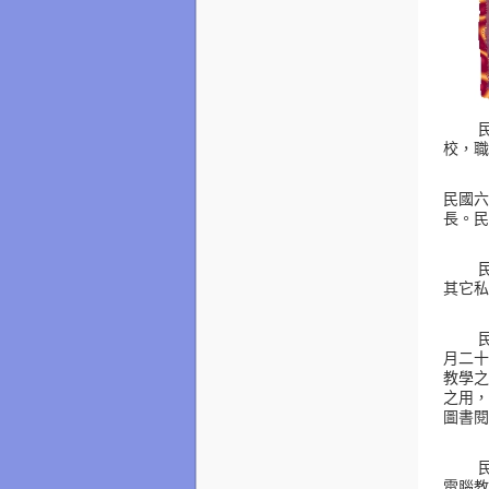
校，職
民國六
長。民
其它私
月二十
教學之
之用，
圖書閱
電腦教