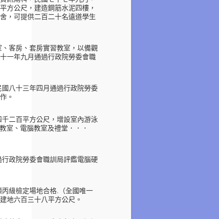
平方公尺，建造鋼筋水泥四樓，
舍，可提供二百二十名遠道學生
室、客房、套房實習教室，以備觀
十一年九月通過行政院勞委會職
民國八十三年四月通過行政院勞委
作。
四千二百平方公尺，增設室內游泳
教室、電腦教室及禮堂．．．
過行政院勞委會職訓局評鑑電腦硬
類丙級檢定場地合格
（全國唯一
.
建地六百三十八平方公尺。