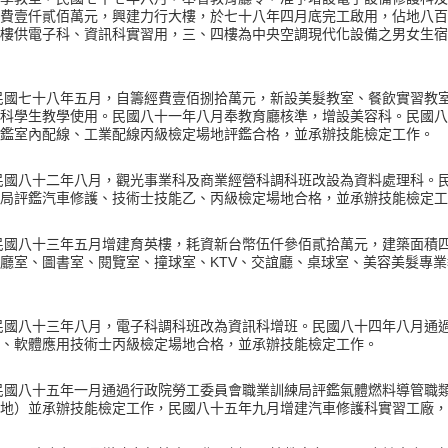
費壹仟貳佰萬元，興建力行大樓，於七十八年四月底完工啟用，佔地八百
樓供電子科、資訊科實習用，三、四樓為中央空調現代化設備之男女生宿
民國七十八年五月，自籌經費壹佰捌拾萬元，新設美髮教室、餐飲實習教
科學生教學使用。民國八十一年八月奉教育廳核準，增設美容科。民國八
鑑室內配線、工業配線丙級檢定場地評鑑合格，並承辦技能檢定工作。
民國八十二年八月，觀光事業科及商業經營科調科班改設為資料處理科。
局評鑑汽車修護、技術士技能乙、丙級檢定場地合格，並承辦技能檢定工
民國八十三年五月增建育英樓，耗資新台幣伍仟參佰貳拾萬元，建築面積
廳室、圖書室、閱覽室、撞球室、
、交誼廳、桌球室、美容美髮專業
KTV
民國八十三年八月，電子科調科班改為資訊科增班。民國八十四年八月通
、軟體應用技術士丙級檢定場地合格，並承辦技能檢定工作。
民國八十五年一月通過行政院勞工委員會職業訓練局評鑑氣體燃料導管職
場地）並承辦技能檢定工作，民國八十五年九月增建汽車修護科實習工廠，