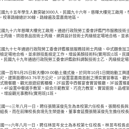
民國九十五年學生人數突破
人，民國九十六年，慈暉大樓完工啟用，
3000
，校車路線總計
線，路線遍及雲嘉南地區。
30
民國九十六年慈暉大樓完工啟用。通過行政院勞工委會評鑑門市服務技術
士丙級、烘焙食品技術士丙級、網頁設計技術士丙級檢定場地合格，並承
民國九十七年通過行政院勞工委會評鑑餐旅服務技術士丙級、中式麵食加
檢定場地合格，並承辦技能檢定工作。增設美顏技術科
實用班
班。民
(
)1
。民國九十九年通過行政院勞工委會評鑑飲料調製技術士乙、丙級檢定場
民國一百年
月
日新大樓
動土儀式後，於同年
月
日開始動工興
5
25
09:00
10
1
尺，建築面積
平方公尺，
設置雲嘉南首創之博奕實習專區、觀
563.76
1F
式簡餐聽、觀光旅遊迎賓櫃檯，
設置中西餐宴會實習餐廳，
設置餐
2F
3F
，
設置中餐選手教室、綜合示範教室、巧克力教室、實習廚房、品嚐
4F
。增設觀光事務科
實用班
班。
(
)1
民國一
○三
年八月一日，聘任張簡溪俊先生為本校第六任校長。張簡校長與
組長，而在前陳校長良境先生榮退後，董事會延攬張簡溪俊先生擔任校長
民國一
○六年八月一日，聘任林昱岑女士為本校第七任校長。林昱岑校長