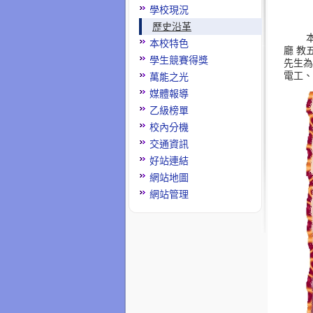
學校現況
歷史沿革
本校特色
廳
教
學生競賽得獎
先生為
電工、
萬能之光
媒體報導
乙級榜單
校內分機
交通資訊
好站連結
網站地圖
網站管理