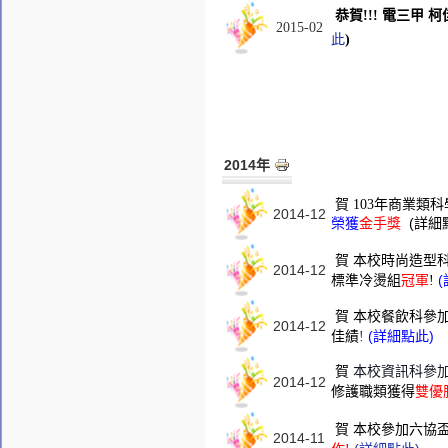
恭賀!!! 電三甲
2015-02
此
)
2014年
賀
103年商業類
2014-12
(詳細
榮獲
金手獎
賀
本校時尚造型科
2014-12
標準冷燙組
冠軍
!
賀
本校餐飲科參
2014-12
(詳細點此)
佳績
!
賀
本校資訊科參
2014-12
修護職類
獲得
雙優
賀
本校參加六協
2014-11