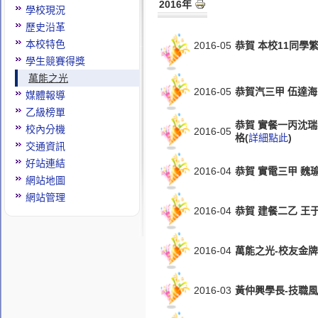
2016年
學校現況
歷史沿革
本校特色
2016-05
恭賀 本校11同學
學生競賽得獎
萬能之光
2016-05
恭賀汽三甲 伍達海
媒體報導
乙級榜單
恭賀 實餐一丙沈瑞
校內分機
2016-05
格(
詳細點此
)
交通資訊
好站連結
2016-04
恭賀 實電三甲 魏
網站地圖
網站管理
2016-04
恭賀 建餐二乙 王
2016-04
萬能之光-校友金牌
2016-03
黃仲興學長-技職風