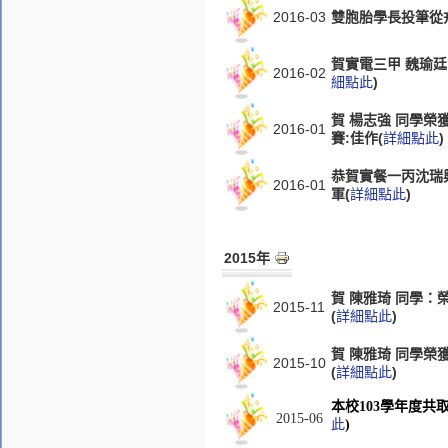
2016-03
雙胞胎學長投筆從
賀實電三甲 魏瑜
2016-02
細點此
)
賀 楊志強 同學榮
2016-01
賽:佳作(
詳細點此
)
恭賀實餐一丙沈瑞
2016-01
軍(
詳細點此
)
2015年
賀 陳雅琦 同學：
2015-11
(
詳細點此
)
賀 陳雅琦 同學榮
2015-10
(
詳細點此
)
本校103學年度共
2015-06
此
)