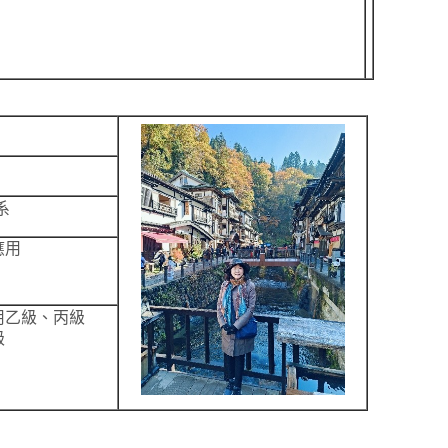
系
應用
用乙級、丙級
級