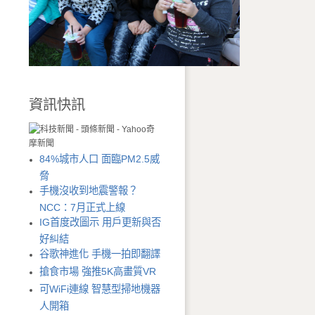
資訊快訊
84%城市人口 面臨PM2.5威
脅
手機沒收到地震警報？
NCC：7月正式上線
IG首度改圖示 用戶更新與否
好糾結
谷歌神進化 手機一拍即翻譯
搶食市場 強推5K高畫質VR
可WiFi連線 智慧型掃地機器
人開箱