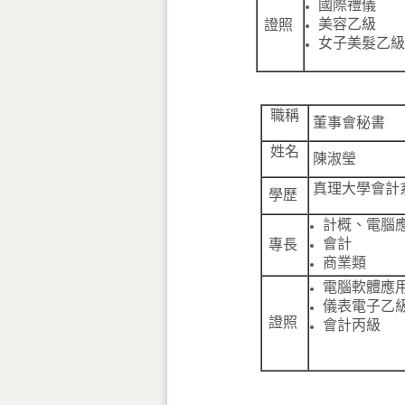
國際禮儀
美容乙級
證照
女子美髮乙級
職稱
董事會秘書
姓名
陳淑瑩
真理大學會計
學歷
計概、
電腦
會計
專長
商業類
電腦軟體應
儀表電子乙
證照
會計丙級