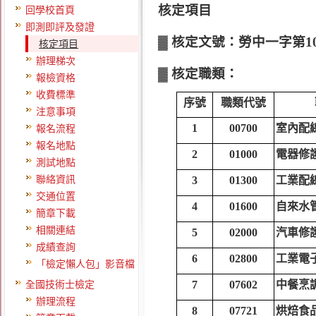
核定項目
回學校首頁
即測即評及發證
▓ 核定文號：勞中一字第102
核定項目
辦理梯次
▓ 核定職類：
報檢資格
收費標準
序號
職類代號
注意事項
1
00700
室內配線
報名流程
報名地點
2
01000
電器修
測試地點
聯絡資訊
3
01300
工業配
交通位置
4
01600
自來水
簡章下載
相關連結
5
02000
汽車修
成績查詢
6
02800
工業電
「檢定懶人包」影音檔
全國技術士檢定
7
07602
中餐烹
辦理流程
8
07721
烘焙食