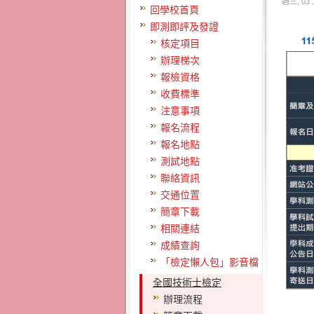
週三, 03 
回學校首頁
即測即評及發證
核定項目
辦理梯次
報檢資格
收費標準
注意事項
報名流程
報名地點
測試地點
聯絡資訊
交通位置
簡章下載
相關連結
成績查詢
「檢定懶人包」影音檔
全國技術士檢定
辦理流程