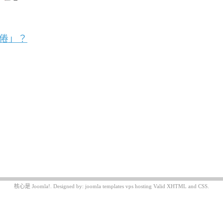
倦」？
核心是
Joomla!
. Designed by:
joomla templates
vps hosting
Valid
XHTML
and
CSS
.