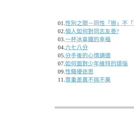
作者是 Administrator
週四, 19 三月 2015 04:30
01.
性別之間－同性「戀」不「
02.
個人如何對同志友善?
03.
一杯冰拿鐵的幸福
04.
六七八分
05.
分手後的心情調適
07.
如何面對少年維特的煩惱
09.
性騷擾迷思
11.
尊重差異不挑不棄
最近更新在 週二, 24 三月 2015 00:45