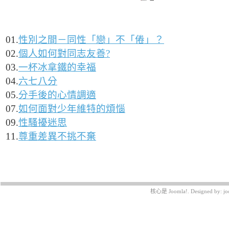
作者是 Administrator
週四, 19 三月 2015 04:30
01.
性別之間－同性「戀」不「倦」？
02.
個人如何對同志友善?
03.
一杯冰拿鐵的幸福
04.
六七八分
05.
分手後的心情調適
07.
如何面對少年維特的煩惱
09.
性騷擾迷思
11.
尊重差異不挑不棄
最近更新在 週二, 24 三月 2015 00:45
核心是
Joomla!
. Designed by:
jo