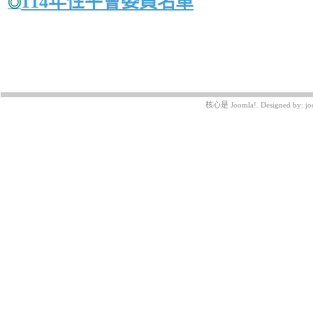
114年性平會委員名單
◎
最近更新在 週一, 17 十一月 2025 08:11
核心是
Joomla!
. Designed by:
jo