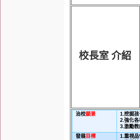
校長室 介紹
治校
願景
1.
挖掘孩
2.
強化各
3.
激勵教
發展
目標
1.
重視品