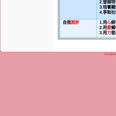
2.
發展特
3.
培養關
4.
爭取社
自我
期許
1.
用
心
經
2.
用
愛
關
3.
用
力
發
Design