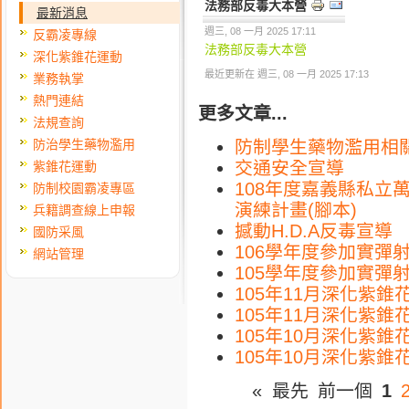
法務部反毒大本營
最新消息
週三, 08 一月 2025 17:11
反霸凌專線
法務部反毒大本營
深化紫錐花運動
最近更新在 週三, 08 一月 2025 17:13
業務執掌
熱門連結
更多文章...
法規查詢
防治學生藥物濫用
防制學生藥物濫用相
交通安全宣導
紫錐花運動
108年度嘉義縣私立
防制校園霸凌專區
演練計畫(腳本)
兵籍調查線上申報
撼動H.D.A反毒宣導
國防采風
106學年度參加實彈
網站管理
105學年度參加實彈
105年11月深化紫錐
105年11月深化紫錐
105年10月深化紫錐
105年10月深化紫錐
«
最先
前一個
1