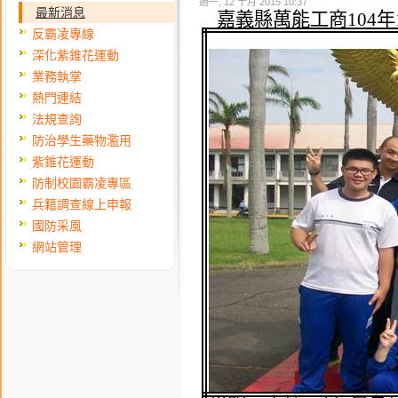
週一, 12 十月 2015 10:37
最新消息
嘉義縣萬能工商
104
年
反霸凌專線
深化紫錐花運動
業務執掌
熱門連結
法規查詢
防治學生藥物濫用
紫錐花運動
防制校園霸凌專區
兵籍調查線上申報
國防采風
網站管理