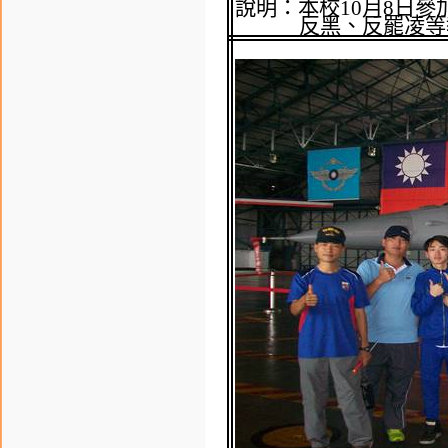
說明：
本校
10
月
8
日參
反黑、反罷凌等